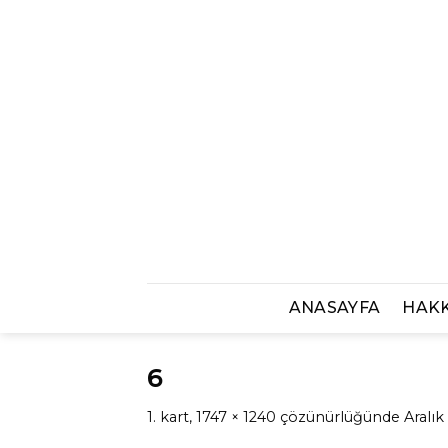
Skip
to
content
ANASAYFA
HAK
6
1. kart
,
1747 × 1240
çözünürlüğünde
Aralık